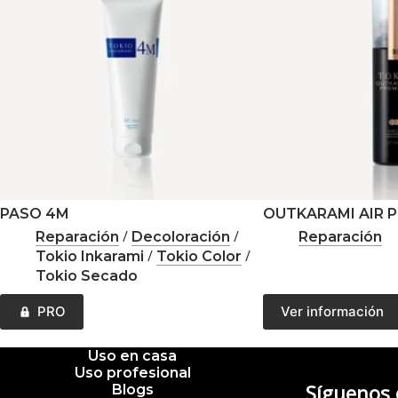
PASO 4M
OUTKARAMI AIR 
/
/
Reparación
Decoloración
Reparación
/
/
Tokio Inkarami
Tokio Color
Tokio Secado
Este
PRO
Ver información
producto
tiene
múltiples
Uso en casa
variantes.
Uso profesional
Las
Síguenos
Blogs