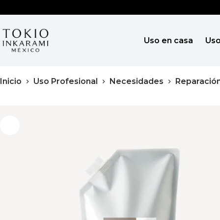
Saltar
al
contenido
Uso en casa
Uso
Inicio
Uso Profesional
Necesidades
Reparació