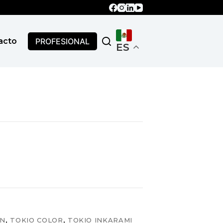
PROFESIONAL
acto
ES
ÓN
,
TOKIO COLOR
,
TOKIO INKARAMI