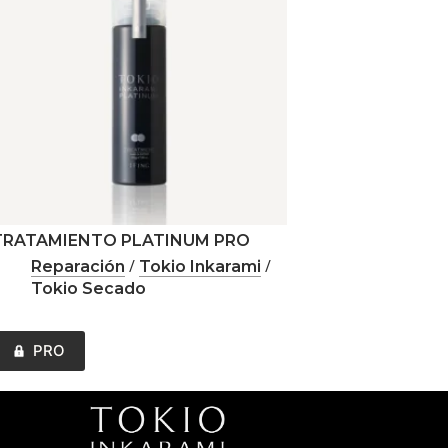
TRATAMIENTO PLATINUM PRO
KIT TOKIO INKARA
/
/
/
Reparación
Tokio Inkarami
Reparación
T
Tokio Secado
ste
PRO
PRO
roducto
iene
últiples
ariantes.
as