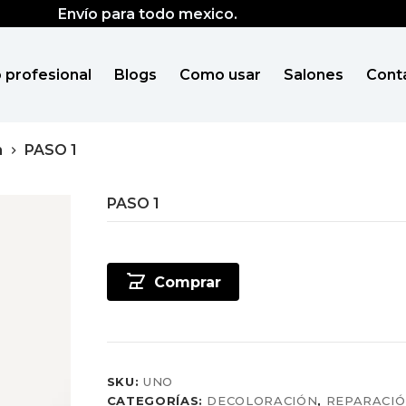
Envío para todo mexico.
 profesional
Blogs
Como usar
Salones
Cont
n
PASO 1
PASO 1
Comprar
SKU:
UNO
CATEGORÍAS:
DECOLORACIÓN
,
REPARACI