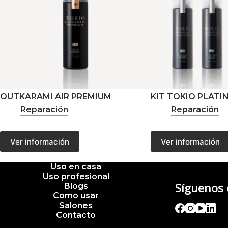
OUTKARAMI AIR PREMIUM
KIT TOKIO PLATI
Reparación
Reparación
Este
Este
Ver información
Ver información
producto
producto
tiene
tiene
múltiples
múltiples
Uso en casa
variantes.
variantes.
Uso profesional
Las
Las
Síguenos
Blogs
opciones
opciones
Como usar
se
se
Salones
pueden
pueden
Contacto
elegir
elegir