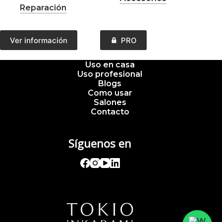
Reparación
Este
Ver información
PRO
producto
tiene
múltiples
Uso en casa
variantes.
Uso profesional
Las
Blogs
opciones
Como usar
se
Salones
pueden
Contacto
elegir
en
la
Síguenos en
página
de
producto