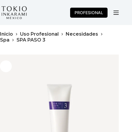
Saltar
al
PROFESIONAL
contenido
Inicio
Uso Profesional
Necesidades
Spa
SPA PASO 3