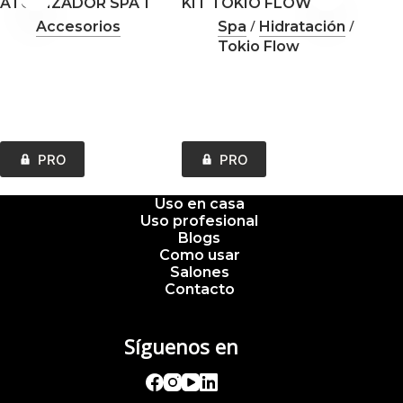
ATOMIZADOR SPA 1
KIT TOKIO FLOW
BATA
/
/
Accesorios
Spa
Hidratación
Tokio Flow
PRO
PRO
Uso en casa
Uso profesional
Blogs
Como usar
Salones
Contacto
Síguenos en