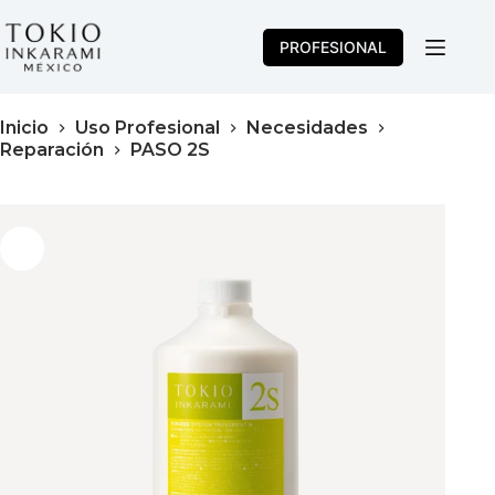
Saltar
al
PROFESIONAL
contenido
Inicio
Uso Profesional
Necesidades
Reparación
PASO 2S