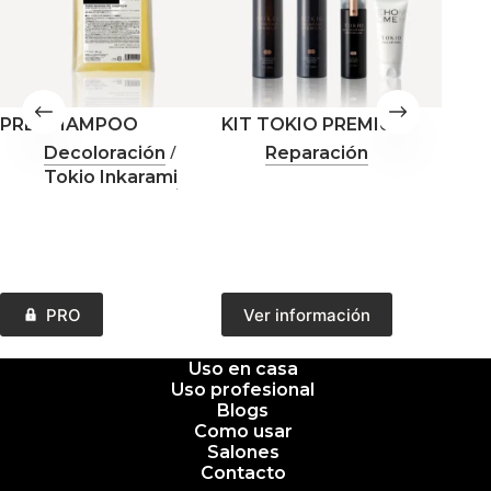
PRE SHAMPOO
KIT TOKIO PREMIUM
PASO
/
Decoloración
Reparación
Tokio Inkarami
Este
PRO
Ver información
producto
tiene
múltiples
Uso en casa
variantes.
Uso profesional
Las
Blogs
opciones
Como usar
se
Salones
pueden
Contacto
elegir